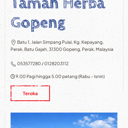
Taman Herba
Gopeng
Batu 1, Jalan Simpang Pulai, Kg. Kepayang,
Perak, Batu Gajah, 31300 Gopeng, Perak, Malaysia
053577280 / 0128203112
9.00 Pagi hingga 5.00 petang (Rabu - Isnin)
Teroka