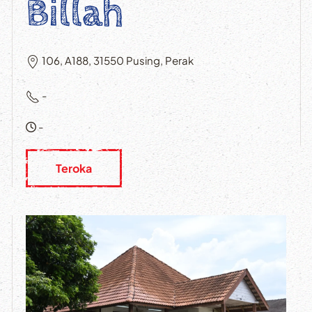
Billah
106, A188, 31550 Pusing, Perak
-
-
Teroka