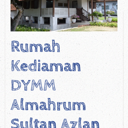
Rumah
Kediaman
DYMM
Almahrum
Sultan Azlan