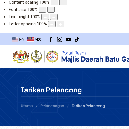
Content scaling
100
%
Font size
100
%
Line height
100
%
Letter spacing
100
%
MS
EN
Tarikan Pelancong
Utama
Pelancongan
Tarikan Pelancong