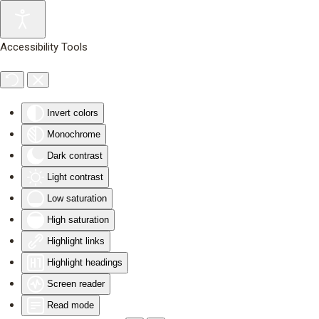
Skip to main content
Accessibility Tools
Invert colors
Monochrome
Dark contrast
Light contrast
Low saturation
High saturation
Highlight links
Highlight headings
Screen reader
Read mode