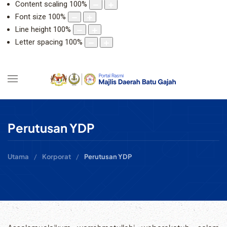
Content scaling
100
%
Font size
100
%
Line height
100
%
Letter spacing
100
%
Perutusan YDP
Utama
Korporat
Perutusan YDP