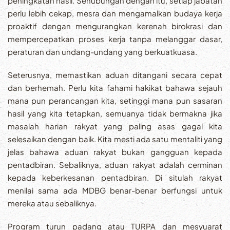
peningkatan hasil. Sehubungan dengan itu, setiap jabatan
perlu lebih cekap, mesra dan mengamalkan budaya kerja
proaktif dengan mengurangkan kerenah birokrasi dan
mempercepatkan proses kerja tanpa melanggar dasar,
peraturan dan undang-undang yang berkuatkuasa.
Seterusnya, memastikan aduan ditangani secara cepat
dan berhemah. Perlu kita fahami hakikat bahawa sejauh
mana pun perancangan kita, setinggi mana pun sasaran
hasil yang kita tetapkan, semuanya tidak bermakna jika
masalah harian rakyat yang paling asas gagal kita
selesaikan dengan baik. Kita mesti ada satu mentaliti yang
jelas bahawa aduan rakyat bukan gangguan kepada
pentadbiran. Sebaliknya, aduan rakyat adalah cerminan
kepada keberkesanan pentadbiran. Di situlah rakyat
menilai sama ada MDBG benar-benar berfungsi untuk
mereka atau sebaliknya.
Program turun padang atau TURPA dan mesyuarat