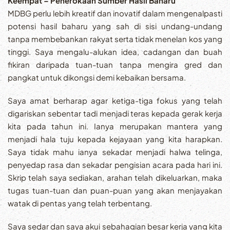
Keempat – Penerokaan Sumber Hasil Baharu
MDBG perlu lebih kreatif dan inovatif dalam mengenalpasti
potensi hasil baharu yang sah di sisi undang-undang
tanpa membebankan rakyat serta tidak menelan kos yang
tinggi. Saya mengalu-alukan idea, cadangan dan buah
fikiran daripada tuan-tuan tanpa mengira gred dan
pangkat untuk dikongsi demi kebaikan bersama.
Saya amat berharap agar ketiga-tiga fokus yang telah
digariskan sebentar tadi menjadi teras kepada gerak kerja
kita pada tahun ini. Ianya merupakan mantera yang
menjadi hala tuju kepada kejayaan yang kita harapkan.
Saya tidak mahu ianya sekadar menjadi halwa telinga,
penyedap rasa dan sekadar pengisian acara pada hari ini.
Skrip telah saya sediakan, arahan telah dikeluarkan, maka
tugas tuan-tuan dan puan-puan yang akan menjayakan
watak di pentas yang telah terbentang.
Saya sedar dan saya akui sebahagian besar kerja yang kita