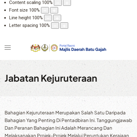
Content scaling
100
%
Font size
100
%
Line height
100
%
Letter spacing
100
%
Jabatan Kejuruteraan
Bahagian Kejuruteraan Merupakan Salah Satu Daripada
Bahagian Yang Penting Di Pentadbiran Ini. Tanggungjawab
Dan Peranan Bahagian Ini Adalah Merancang Dan
Melaksanakan Projek-Projek Melalui Peruntukan Kerajaan