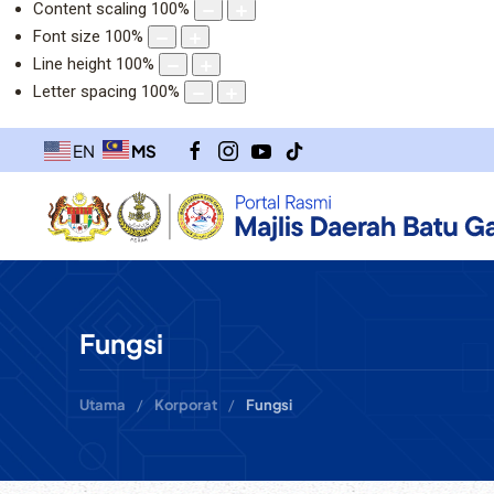
Content scaling
100
%
Font size
100
%
Line height
100
%
Letter spacing
100
%
MS
EN
Fungsi
Utama
Korporat
Fungsi