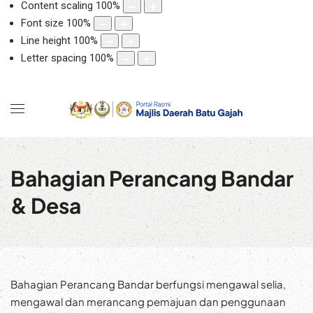
Content scaling
100
%
Font size
100
%
Line height
100
%
Letter spacing
100
%
Bahagian Perancang Bandar
& Desa
Bahagian Perancang Bandar berfungsi mengawal selia,
mengawal dan merancang pemajuan dan penggunaan