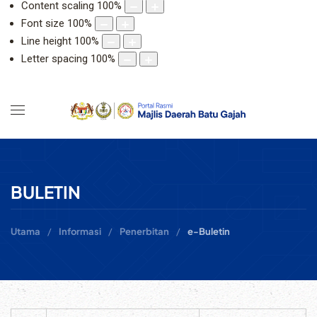
Content scaling
100
%
Font size
100
%
Line height
100
%
Letter spacing
100
%
BULETIN
Utama
Informasi
Penerbitan
e-Buletin