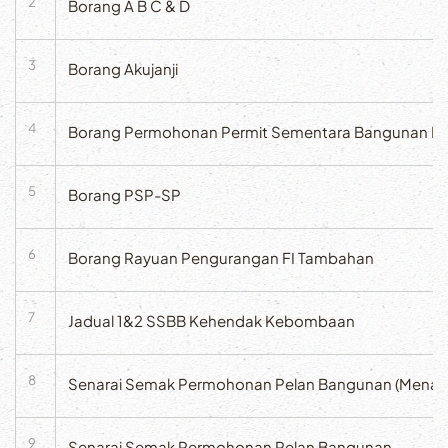
2
Borang A B C & D
3
Borang Akujanji
4
Borang Permohonan Permit Sementara Bangunan Bag
5
Borang PSP-SP
6
Borang Rayuan Pengurangan FI Tambahan
7
Jadual 1&2 SSBB Kehendak Kebombaan
8
Senarai Semak Permohonan Pelan Bangunan (Menara
9
Senarai Semak Permohonan Pelan Bangunan