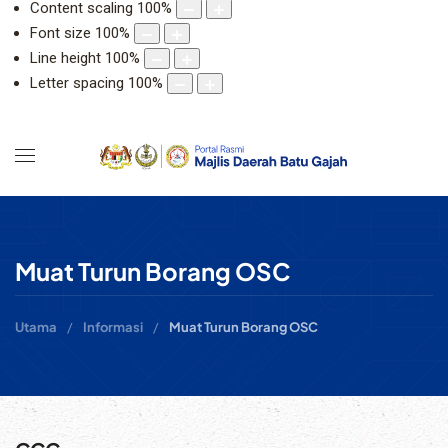
Content scaling
100
%
Font size
100
%
Line height
100
%
Letter spacing
100
%
Muat Turun Borang OSC
Utama
Informasi
Muat Turun Borang OSC