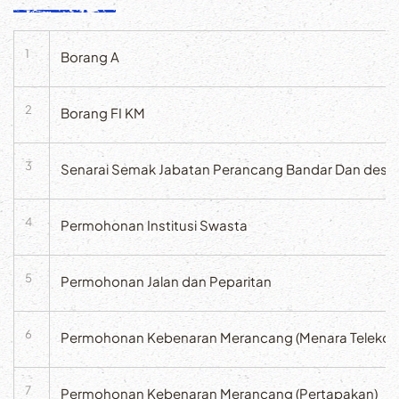
1
Borang A
2
Borang FI KM
3
Senarai Semak Jabatan Perancang Bandar Dan desa 
4
Permohonan Institusi Swasta
5
Permohonan Jalan dan Peparitan
6
Permohonan Kebenaran Merancang (Menara Telekom
7
Permohonan Kebenaran Merancang (Pertapakan)