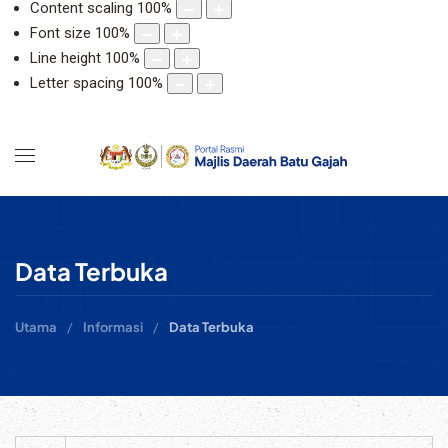
Content scaling
100
%
Font size
100
%
Line height
100
%
Letter spacing
100
%
Data Terbuka
Utama
Informasi
Data Terbuka