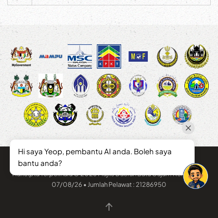
Hi saya Yeop, pembantu AI anda. Boleh saya
bantu anda?
Hakcipta Terpelihara © 2026 Majlis Daerah Batu Gajah . Kemaskini :
07/08/26 • Jumlah Pelawat : 21286950