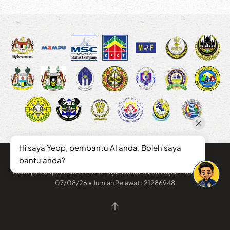
Hi saya Yeop, pembantu AI anda. Boleh saya
bantu anda?
Hakcipta Terpelihara © 2026 Majlis Daerah Batu Gajah . Kemaskini :
07/08/26 • Jumlah Pelawat : 21286948