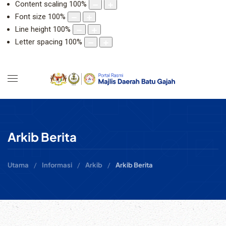
Content scaling
100
%
Font size
100
%
Line height
100
%
Letter spacing
100
%
Arkib Berita
Utama
Informasi
Arkib
Arkib Berita