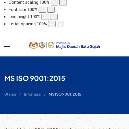
Content scaling
100
%
Font size
100
%
Line height
100
%
Letter spacing
100
%
MS ISO 9001:2015
Utama
Informasi
MS ISO 9001:2015