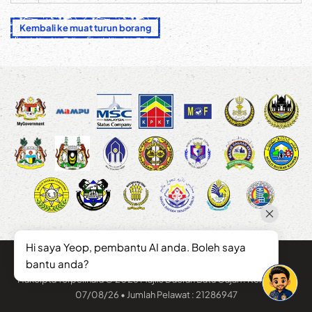
Kembali ke muat turun borang
Hi saya Yeop, pembantu AI anda. Boleh saya
bantu anda?
Hakcipta Terpelihara © 2026 Majlis Daerah Batu Gajah . Kemaskini :
07/08/26 • Jumlah Pelawat : 21286947