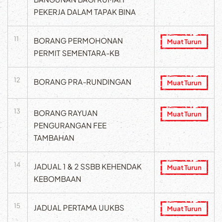
PEKERJA DALAM TAPAK BINA
11
BORANG PERMOHONAN
Muat Turun
PERMIT SEMENTARA-KB
12
BORANG PRA-RUNDINGAN
Muat Turun
13
BORANG RAYUAN
Muat Turun
PENGURANGAN FEE
TAMBAHAN
14
JADUAL 1 & 2 SSBB KEHENDAK
Muat Turun
KEBOMBAAN
15
JADUAL PERTAMA UUKBS
Muat Turun