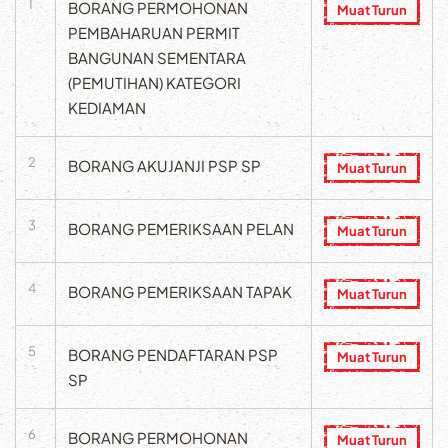
1
BORANG PERMOHONAN
Muat Turun
PEMBAHARUAN PERMIT
BANGUNAN SEMENTARA
(PEMUTIHAN) KATEGORI
KEDIAMAN
2
BORANG AKUJANJI PSP SP
Muat Turun
3
BORANG PEMERIKSAAN PELAN
Muat Turun
4
BORANG PEMERIKSAAN TAPAK
Muat Turun
5
BORANG PENDAFTARAN PSP
Muat Turun
SP
6
BORANG PERMOHONAN
Muat Turun